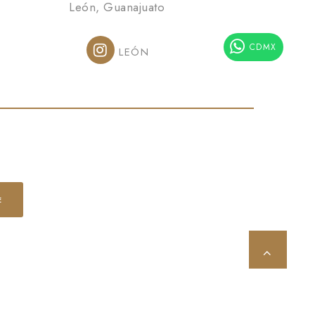
León, Guanajuato
CDMX
LEÓN