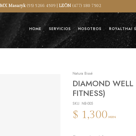
MX Masaryk
(55) 5266 4509 |
LEÓN
(477) 180 7502
HOME
SERVICIOS
NOSOTROS
ROYALTHAI 
Natura Bissé
DIAMOND WELL L
FITNESS)
SKU: NB-005
$ 1,300
MXN