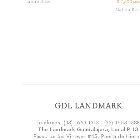
$ 2,500
 Bissé
MXN
Natura Bissé
GDL LANDMARK
Teléfonos: (33) 1653 1313 - (33) 1653 1388
The Landmark Guadalajara, Local P-13
Paseo de los Virreyes #45, Puerta de Hierr