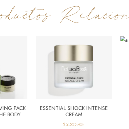
ductos Relacion
C+ C VITAM
$ 2,560
Natura B
ESSENTIAL SHOCK INTENSE
CREAM
$ 2,555
MXN