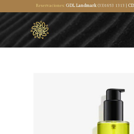
Reservaciones:
GDL Landmark
(33)1653 1313 |
CD