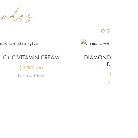
ados
IN CREAM
DIAMOND WELL LIVING (OIL
DE-STRESS)
MXN
$ 1,300
MXN
issé
Natura Bissé