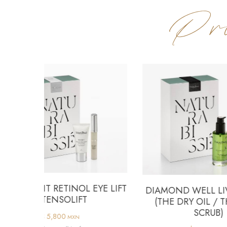
Pro
ETINOL EYE LIFT
DIAMOND WELL LIVING PACK
SOLIFT
(THE DRY OIL / THE BODY
SCRUB)
00
MXN